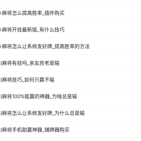
乡麻将怎么提高胜率_插件购买
乡麻将开挂最新版_有什么技巧
乡麻将怎么让系统发好牌_提高胜率的方法
川麻将有挂吗_亲友房老是输
川麻将技巧_如何只赢不输
川麻将100%能赢的神器_为啥总是输
川麻将怎么让系统发好牌_为什么总是输
川麻将手机助赢神器_铺牌器购买