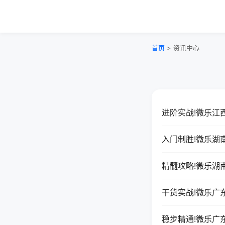
首页
> 资讯中心
进阶实战!微乐江
入门制胜!微乐湖
精髓攻略!微乐湖
干货实战!微乐广
稳步精通!微乐广