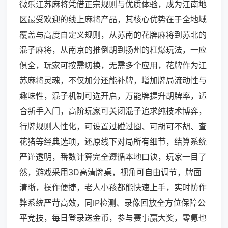
微乐江苏麻将凭借正宗规则与优质体验，成为江南地
区最受欢迎的线上麻将产品，其核心优势在于全地域
覆盖与高度自定义规则，从苏南的花牌麻将到苏北的
混子麻将，从南京的推倒胡到扬州的杠爆玩法，一应
俱全，玩家可按需切换，无需多个应用，花牌作为江
苏麻将灵魂，不仅加分还能补牌，增加牌局流动性与
趣味性，混子机制可选开启，万能牌提升胡牌率，适
合新手入门，高阶玩家可关闭混子追求纯技术博弈，
行牌规则人性化，可设置过碰过圈、可胡可不胡、查
花猪等经典选项，还原线下对局所有细节，结算系统
严谨透明，番数计算完全遵循本地口诀，玩家一目了
然，游戏采用3D高清牌桌，视角可自由调节，牌面
清晰，操作便捷，老人小孩都能快速上手，实时防作
弊系统严苛高效，同IP检测、录像回放全方位保障公
平竞技，每日登录送金币，参与赛事赢大奖，零氪也