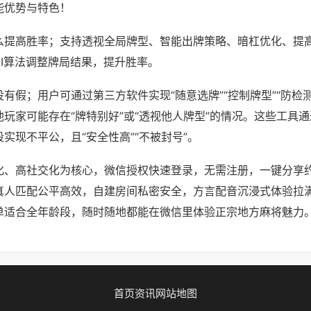
能优势与特色！
么提高胜率；支持透视全局牌型、智能出牌策略、暗杠优化、提
AI算法调整牌局结果，提升胜率。
有假；用户可通过第三方软件实现“随意选牌”“控制牌型”“防检
玩家可能存在“牌特别好”或“透视他人牌型”的情况。这些工具
实现不平公，且“安全性高”“不被封号”。
化、高社交化为核心，微信授权快速登录，无需注册，一键分享
真人匹配公平高效，自建房间私密安全，方言配音沉浸式体验拉
单适合全年龄段，随时随地都能在微信里体验正宗地方麻将魅力
首页
资讯
网站地图