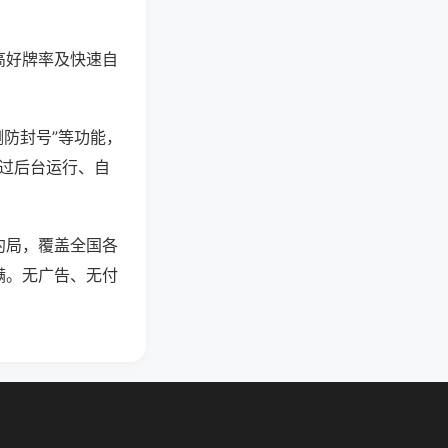
高好牌率及快速自
测防封号”等功能，
通过后台运行、自
约局，覆盖全国各
满。无广告、无付
。