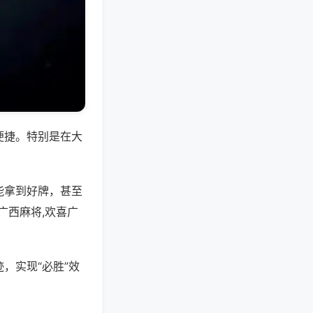
便捷。特别是在大
能拿到好牌，甚至
广西麻将,欢喜广
，实现“必胜”效
。