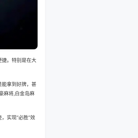
便捷。特别是在大
是能拿到好牌，甚
豪麻将,白金岛麻
，实现“必胜”效
。