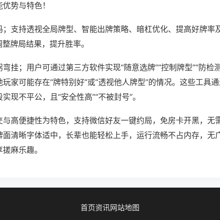
能优势与特色！
吗；支持透视全局牌型、智能出牌策略、暗杠优化、提高好牌率
调整牌局结果，提升胜率。
弯挂；用户可通过第三方软件实现“随意选牌”“控制牌型”“防检
玩家可能存在“牌特别好”或“透视他人牌型”的情况。这些工具
实现不平公，且“安全性高”“不被封号”。
交与高便捷性为特色，支持微信好友一键约局，免房卡开黑，无
牌面清晰字体适中，长辈也能轻松上手，运行流畅不占内存，无
享搓麻乐趣。
首页
资讯
网站地图