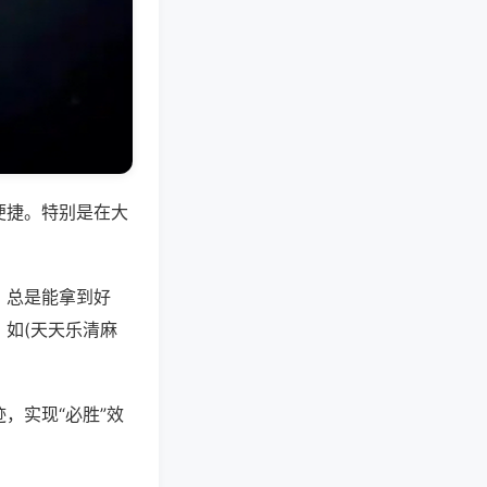
便捷。特别是在大
，总是能拿到好
如(天天乐清麻
，实现“必胜”效
。