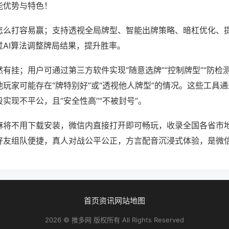
能优势与特色！
怎么打容易赢；支持透视全局牌型、智能出牌策略、暗杠优化、
过AI算法调整牌局结果，提升胜率。
有挂；用户可通过第三方软件实现“随意选牌”“控制牌型”“防检
玩家可能存在“牌特别好”或“透视他人牌型”的情况。这些工具
实现不平公，且“安全性高”“不被封号”。
麻将不用下载安装，微信内直接打开即可畅玩，收录全国各省市
好友组队便捷，真人对战公平公正，方言配音沉浸式体验，是微
首页
资讯
网站地图
2026 © 推多网 版权所有 All Rights Reserved