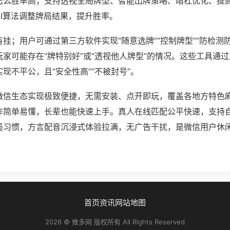
怎么胜率高；支持透视全局牌型、智能出牌策略、暗杠优化、提
AI算法调整牌局结果，提升胜率。
挂；用户可通过第三方软件实现“随意选牌”“控制牌型”“防检测
家可能存在“牌特别好”或“透视他人牌型”的情况。这些工具通
现不平公，且“安全性高”“不被封号”。
微信生态实现极致便捷，无需安装、点开即玩，覆盖各地方特色
作简单易懂，长辈也能快速上手。真人在线匹配公平快速，支持
局习惯，方言配音沉浸式体验拉满，无广告干扰，是微信用户休
首页
资讯
网站地图
2026 © 推多网 版权所有 All Rights Reserved