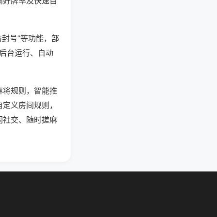
高好牌率及快速自
防封号”等功能，部
过后台运行、自动
麻将规则，智能推
自定义房间规则，
闲社交、随时搓麻