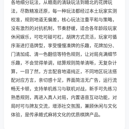
各地细分玩法，从赣南的清缺玩法到赣北的花牌玩
法，尽数精准还原，每一种玩法都经过本土玩家实测
校准，规则地道无偏差，核心玩法注重平和与策略，
没有激烈的对抗机制，节奏舒缓，适合各年龄段玩家
休闲娱乐，可吃可碰可杠，胡牌方式灵活，玩家可循
序渐进打造牌型，享受慢慢凑牌的乐趣，花牌加分、
门清加成、清一色翻倍等特色规则，让对局充满细节
乐趣，不会觉得单调，结算规则简单清晰，无复杂计
算，一目了然，方言配音地道纯正，不同地区玩法搭
配对应方言，亲切感十足，界面简洁无广告，运行流
畅无卡顿，支持单机练习与联机对战，新手可先练习
熟悉规则，再进入真人对局，内置语音互动功能，对
局时可与牌友交流，增添社交氛围，兼顾休闲与文化
体验，是传承赣式麻将文化的优质棋牌产品。