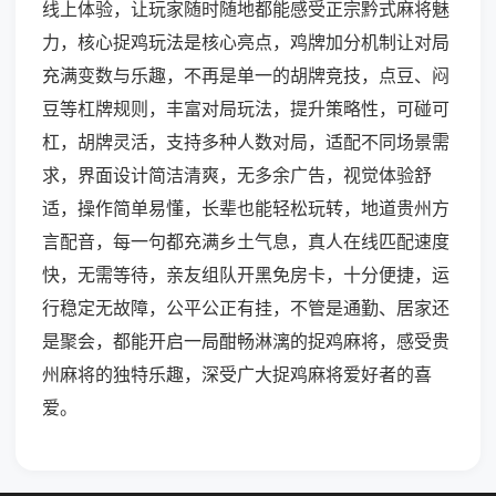
线上体验，让玩家随时随地都能感受正宗黔式麻将魅
力，核心捉鸡玩法是核心亮点，鸡牌加分机制让对局
充满变数与乐趣，不再是单一的胡牌竞技，点豆、闷
豆等杠牌规则，丰富对局玩法，提升策略性，可碰可
杠，胡牌灵活，支持多种人数对局，适配不同场景需
求，界面设计简洁清爽，无多余广告，视觉体验舒
适，操作简单易懂，长辈也能轻松玩转，地道贵州方
言配音，每一句都充满乡土气息，真人在线匹配速度
快，无需等待，亲友组队开黑免房卡，十分便捷，运
行稳定无故障，公平公正有挂，不管是通勤、居家还
是聚会，都能开启一局酣畅淋漓的捉鸡麻将，感受贵
州麻将的独特乐趣，深受广大捉鸡麻将爱好者的喜
爱。