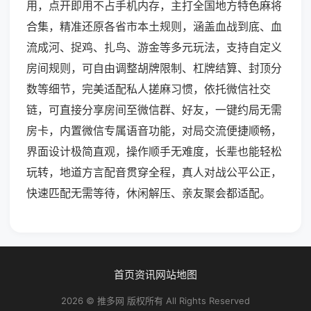
用，点开即用不占手机内存，主打全国地方特色麻将
合集，精准还原各省市本土规则，涵盖血战到底、血
流成河、捉鸡、扎鸟、游金等多元玩法，支持自定义
房间规则，可自由调整胡牌限制、杠牌结算、封顶分
数等细节，完美适配私人搓麻习惯，依托微信社交
链，可直接分享房间至微信群、好友，一键约局无需
房卡，内置微信专属语音功能，对局交流便捷顺畅，
界面设计极简直观，操作顺手无难度，长辈也能轻松
玩转，地道方言配音贯穿全程，真人对战公平公正，
快速匹配无需等待，休闲解压、亲友聚会都适配。
首页
资讯
网站地图
2026 © 推多网 版权所有 All Rights Reserved