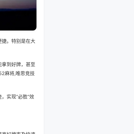
便捷。特别是在大
能拿到好牌，甚至
2麻将,唯思竞技
，实现“必胜”效
。