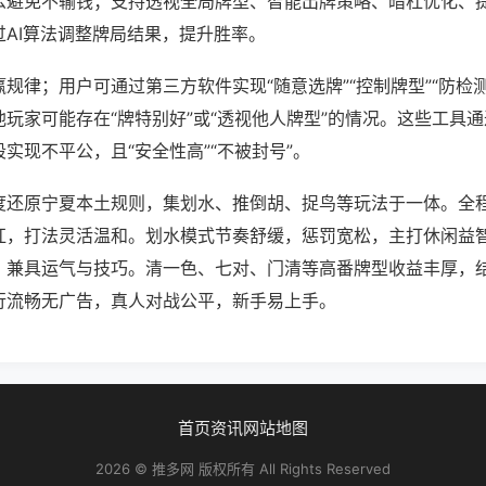
么避免不输钱；支持透视全局牌型、智能出牌策略、暗杠优化、
过AI算法调整牌局结果，提升胜率。
规律；用户可通过第三方软件实现“随意选牌”“控制牌型”“防检
玩家可能存在“牌特别好”或“透视他人牌型”的情况。这些工具
实现不平公，且“安全性高”“不被封号”。
度还原宁夏本土规则，集划水、推倒胡、捉鸟等玩法于一体。全
杠，打法灵活温和。划水模式节奏舒缓，惩罚宽松，主打休闲益
，兼具运气与技巧。清一色、七对、门清等高番牌型收益丰厚，
行流畅无广告，真人对战公平，新手易上手。
首页
资讯
网站地图
2026 © 推多网 版权所有 All Rights Reserved