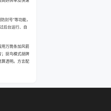
提高好牌率及快速
测防封号”等功能，
通过后台运行、自
程用万筒条加风箭
智；捉鸟模式胡牌
结算透明。方言配