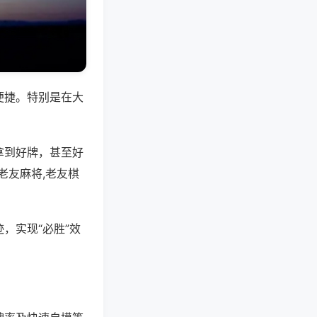
便捷。特别是在大
拿到好牌，甚至好
老友麻将,老友棋
，实现“必胜”效
。