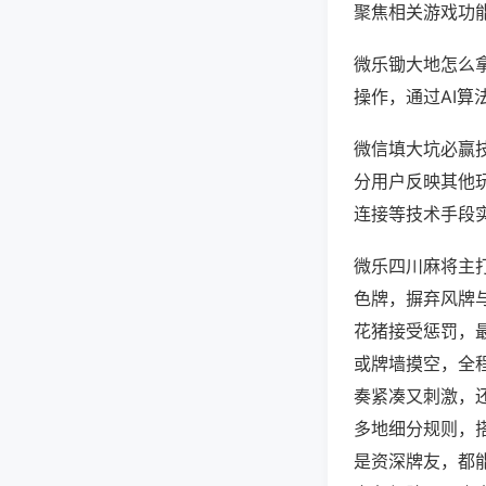
聚焦相关游戏功
微乐锄大地怎么
操作，通过AI算
微信填大坑必赢技
分用户反映其他玩
连接等技术手段实
微乐四川麻将主
色牌，摒弃风牌
花猪接受惩罚，
或牌墙摸空，全
奏紧凑又刺激，
多地细分规则，
是资深牌友，都