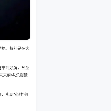
便捷。特别是在大
能拿到好牌，甚至
来来麻将,乐爆延
，实现“必胜”效
。