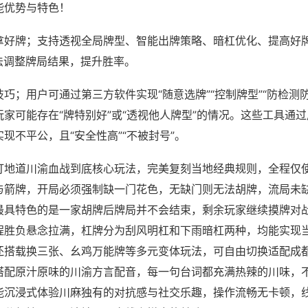
能优势与特色！
拿好牌；支持透视全局牌型、智能出牌策略、暗杠优化、提高好
法调整牌局结果，提升胜率。
巧；用户可通过第三方软件实现“随意选牌”“控制牌型”“防检测
家可能存在“牌特别好”或“透视他人牌型”的情况。这些工具通
现不平公，且“安全性高”“不被封号”。
打地道川渝血战到底核心玩法，完美复刻当地经典规则，全程仅
与箭牌，开局必须强制缺一门花色，无缺门则无法胡牌，流局未
最具特色的是一家胡牌后牌局并不会结束，剩余玩家继续摸牌对
程胜负悬念拉满，杠牌分为刮风明杠和下雨暗杠两种，均能实现
还搭载换三张、幺鸡万能牌等多元变体玩法，可自由切换适配成
搭配原汁原味的川渝方言配音，每一句台词都充满热辣的川味，
能沉浸式体验川麻独有的对抗感与社交乐趣，操作流畅无卡顿，