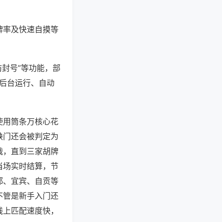
牌率及快速自摸等
防封号”等功能，部
过后台运行、自动
使用筒条万核心花
缺门还会被判定为
战，直到三家胡牌
当场实时结算，节
都、宜宾、自贡等
不管是新手入门还
线上匹配速度快，