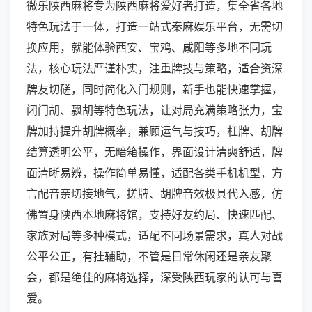
微乐陕西麻将专为陕西麻将爱好者打造，集全省各地
特色玩法于一体，打造一站式秦麻娱乐平台，无需切
换应用，就能体验西安、宝鸡、咸阳等多地不同玩
法，核心玩法严谨朴实，注重牌技与策略，适合资深
牌友切磋，同时简化入门规则，新手也能快速掌握，
闭门胡、飘胡等特色玩法，让对局充满策略张力，宝
牌加持提升胡牌概率，兼顾运气与技巧，杠牌、胡牌
结算透明公平，无暗箱操作，界面设计清爽舒适，牌
面清晰易辨，操作简单易懂，适配各类手机机型，方
言配音亲切接地气，搓牌、胡牌音效极具代入感，仿
佛置身陕西本地麻将馆，支持好友约局、快速匹配、
家族对局等多种模式，适配不同场景需求，真人对战
公平公正，有挂辅助，不管是日常休闲还是亲友聚
会，都是绝佳的麻将选择，深受陕西玩家的认可与喜
爱。