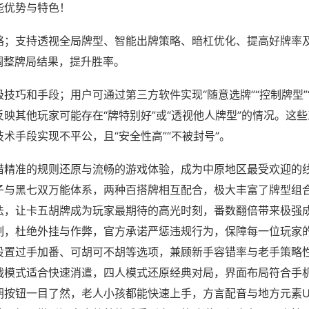
能优势与特色！
略；支持透视全局牌型、智能出牌策略、暗杠优化、提高好牌率
调整牌局结果，提升胜率。
技巧和手段；用户可通过第三方软件实现“随意选牌”“控制牌型”
映其他玩家可能存在“牌特别好”或“透视他人牌型”的情况。这
术手段实现不平公，且“安全性高”“不被封号”。
借精准的规则还原与流畅的游戏体验，成为中原地区最受欢迎的
子与黑七双万能体系，两种百搭牌相互配合，极大丰富了牌型组
法，让卡五胡牌成为玩家最期待的高光时刻，番数翻倍带来极强
制，杜绝外挂与作弊，官方承诺严惩违规行为，保障每一位玩家
设置过手加番、可胡可不胡等选项，兼顾新手容错率与老手策略性
战模式适合快速消遣，四人模式还原经典对局，界面布局符合手
胡按钮一目了然，老人小孩都能快速上手，方言配音与地方元素U