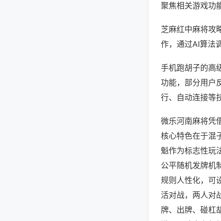
聚焦相关游戏功
芝麻红中麻将攻
作，通过AI算法
手机跑胡子的高级
功能，部分用户反
行、自动连接等技
微乐河南麻将凭
核心特色在于混
魁作为标志性玩
公平随机发牌机
规则人性化，可
活对战，两人对
牌、出牌、碰杠