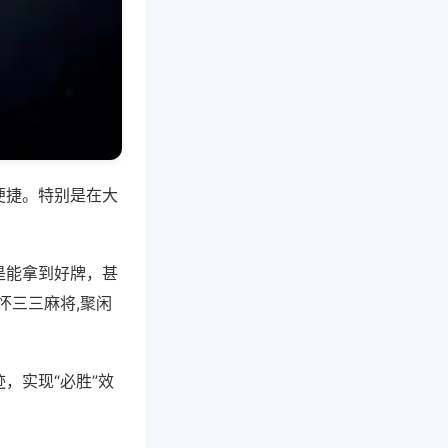
便捷。特别是在大
是能拿到好牌，甚
怀三三麻将,聚闲
，实现“必胜”效
。