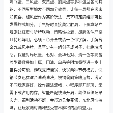
鸡飞蛋、三风蛋、双黄蛋、旋风蛋等多种蛋型各司其
职，不同蛋型触发不同加分效果，让每一局都充满未
知惊喜，旋风蛋作为高阶玩法，集齐特定牌组即可触
发爆炸式加分，手气好时直接奠定胜局，下蛋算站立
规则让杠蛋与听牌联动，策略性拉满，胡牌条件严格
且特色鲜明，必须三色齐全或清一色带字牌，手牌含
幺九或风字牌，且至少有一组刻子或对子，杜绝垃圾
胡，保证对局质量，七对、豪华七对、清一色等高番
牌型番数叠加丰厚，门清、单吊等附加番型进一步丰
富得分可能，游戏支持慢锅、快锅两种节奏模式，快
锅节奏迅猛适合速战速决，慢锅偏向策略运营，满足
不同玩家喜好，操作简洁流畅，小程序即开即玩，无
需下载占用内存，智能匹配快速开局，段位系统记录
实力，福利活动不断，金币道具免费领，东北风情拉
满，让玩家随时随地感受吉林麻将的独特魅力。