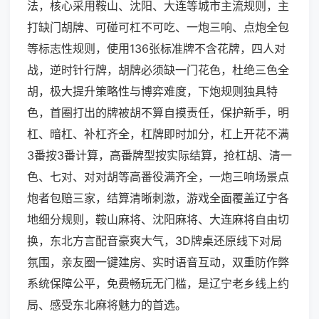
法，核心采用鞍山、沈阳、大连等城市主流规则，主
打缺门胡牌、可碰可杠不可吃、一炮三响、点炮全包
等标志性规则，使用136张标准牌不含花牌，四人对
战，逆时针行牌，胡牌必须缺一门花色，杜绝三色全
胡，极大提升策略性与博弈难度，下炮规则独具特
色，首圈打出的牌被胡不算自摸责任，保护新手，明
杠、暗杠、补杠齐全，杠牌即时加分，杠上开花不满
3番按3番计算，高番牌型按实际结算，抢杠胡、清一
色、七对、对对胡等高番役满齐全，一炮三响场景点
炮者包赔三家，结算清晰刺激，游戏全面覆盖辽宁各
地细分规则，鞍山麻将、沈阳麻将、大连麻将自由切
换，东北方言配音豪爽大气，3D牌桌还原线下对局
氛围，亲友圈一键建房、实时语音互动，双重防作弊
系统保障公平，免费畅玩无门槛，是辽宁老乡线上约
局、感受东北麻将魅力的首选。