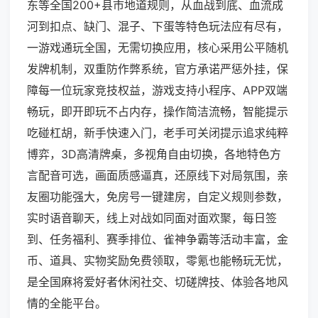
东等全国200+县市地道规则，从血战到底、血流成
河到扣点、缺门、混子、下蛋等特色玩法应有尽有，
一游戏通玩全国，无需切换应用，核心采用公平随机
发牌机制，双重防作弊系统，官方承诺严惩外挂，保
障每一位玩家竞技权益，游戏支持小程序、APP双端
畅玩，即开即玩不占内存，操作简洁流畅，智能提示
吃碰杠胡，新手快速入门，老手可关闭提示追求纯粹
博弈，3D高清牌桌，多视角自由切换，各地特色方
言配音可选，画面质感逼真，还原线下对局氛围，亲
友圈功能强大，免房号一键建房，自定义规则参数，
实时语音聊天，线上对战如同面对面欢聚，每日签
到、任务福利、赛季排位、雀神争霸等活动丰富，金
币、道具、实物奖励免费领取，零氪也能畅玩无忧，
是全国麻将爱好者休闲社交、切磋牌技、体验各地风
情的全能平台。