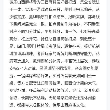
微乐山西麻将专为三晋麻将爱好者打造，集全省玩法
于一体，实现一游戏通玩三晋，规则正宗无偏差，从
掷骰定庄、抓牌顺序到扣点结算、报听亮牌，都与线
下民间对局完全一致，扣点机制作为核心，不同番型
对应不同扣分数值，平胡低分，清一色、七对等高番
高分，杠上开花、抢杠胡直接高额扣点，刺激感十
足，缺门规则让牌局节奏明快，避免拖沓，报听机制
增加博弈趣味，考验玩家的听牌判断与防守能力，花
牌可选加入，抓到即加分补牌，丰富玩法层次，游戏
支持2-4人对战，灵活适配不同场景，亲友圈功能便
捷，一键建房邀请好友，实时语音聊天如同围坐一
桌，晋方言配音让归属感拉满，画面设计简约大气，
视觉舒适，多重福利活动持续放送，金币、道具免费
领取，长期玩不枯燥，无论是家庭聚会还是休闲消
遣，都能带来极致体验，传承山西麻将文化。