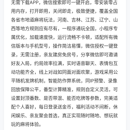
无需下载APP，微信搜索即可一键开启，零安装零占
用内存，打开即用，关闭即走，极致便捷，覆盖全国
各省市地道麻将玩法，河南、吉林、江苏、辽宁、山
西等地方规则应有尽有，一程序通玩全国，小程序专
属优化，加载速度快，运行流畅不卡顿，适配所有微
信版本与手机型号，操作简洁易懂，微信授权一键登
录，无需注册，亲友建房免房号，分享微信即可邀请
好友入局，约局效率拉满，实时语音聊天、表情包互
动功能齐全，线上对战如同面对面欢聚，游戏采用公
平随机发牌机制，智能防作弊系统，同IP预警、录像
回放保障公平，番型计算精准，规则自定义灵活，可
设置封顶番数、是否带混、能否吃牌等参数，完美适
配个人喜好，每日登录送金币，福利活动不间断，休
闲娱乐、亲友聚会首选，真正实现随时随地、想玩就
玩的麻将体验。