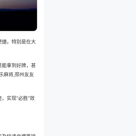
便捷。特别是在大
是能拿到好牌，甚
乐麻将,邳州友友
，实现“必胜”效
。