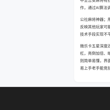
中至吉安麻将有
作，通过AI算法
公社麻将神器；用
反映其他玩家可能
技术手段实现不平
微乐卡五星深度
杠，亮倒加倍、
则简单易懂，界
易上手老手能竞