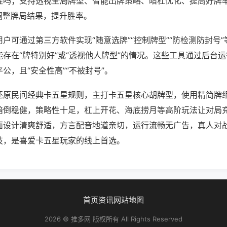
挂吗；支持透视全局牌型、智能出牌策略、暗杠优化、提高好牌
调整牌局结果，提升胜率。
户可通过第三方软件实现“随意选牌”“控制牌型”“防检测防封号
存在“牌特别好”或“透视他人牌型”的情况。这些工具通过后台
公，且“安全性高”“不被封号”。
还原民间经典卡五星规则，主打卡五星核心胡牌型，使用精简牌
暗倒稳健，策略性十足，杠上开花、海底捞月等高阶玩法让对局
面设计清爽舒适，方言配音地道亲切，运行流畅无广告，真人对
技，是喜爱卡五星玩家的线上首选。
首页
资讯
网站地图
2026 © 推多网 版权所有 All Rights Reserved